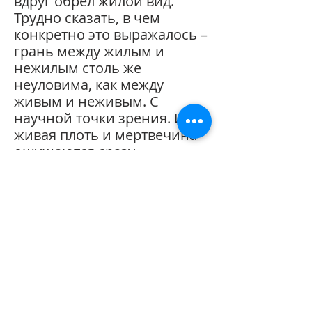
вдруг обрел жилой вид.
Трудно сказать, в чем
конкретно это выражалось –
грань между жилым и
нежилым столь же
неуловима, как между
живым и неживым. С
научной точки зрения. Ибо
живая плоть и мертвечина
ощущаются сразу…»
Тип издания
Электронная книга
Политика
конфиденциальности