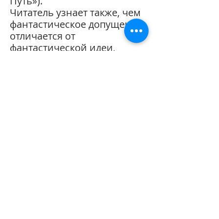
Путь»).
Читатель узнает также, чем
фантастическое допущение
отличается от
фантастической идеи,
почему вымерли
динозавры, какова
архитектура мироздания... и
о многом другом, о чем
редко говорят литературные
критики.
Тип издания
Электронная книга