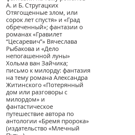
А. и Б. Стругацких
Отягощенные злом, или
сорок лет спустя» и «Град
обреченный»; фантазии о
романах «Гравилет
“Цесаревич”» Вячеслава
Рыбакова и «Дело
непогашенной луны»
Хольма ван Зайчика;
письмо к милорду: фантазия
на тему романа Александра
Житинского «Потерянный
дом или разговоры с
милордом» и
фантастическое
путешествие автора по
антологии «Бремя пророка»
(издательство «Млечный