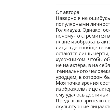
От автора
Наверно я не ошибусь
популярными личност
Голливуда. Однако, о
почему-то стремится 
плане изображать акт
лица, где вообще теря
остаются лишь черты,
художником, чтобы об
не на актёра, в на себ
гениального человека
уродцем, в котором б
Моя точка зрения сос
изображалв лице актер
ему удалось достичьи
Предлагаю зрителю св
скульптурные лицаакт