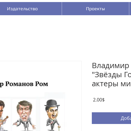
Издательство
Проекты
Владимир
"Звёзды Г
актеры ми
Цена
‏2.00 ‏$
Доба