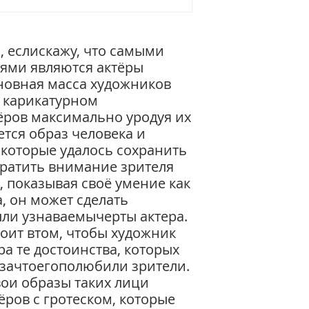
машиностроения, г
старшего инженер
На физическом фак
университета защ
, еслискажу, что самыми
учёную степень ка
ями являются актёры
математических на
сновная масса художников
проработал в науке
в карикатурном
патентной эксперт
ёров максимально уродуя их
ется образ человека и
 которые удалось сохранить
ратить внимание зрителя
я, показывая своё умение как
, он может сделать
ыли узнаваемычерты актера.
тоит втом, чтобы художник
а те достоинства, которых
 зачтоегополюбили зрители.
ои образы таких лици
ёров с гротеском, которые