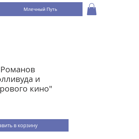
Млечный Путь
 Романов
олливуда и
рового кино"
вить в корзину