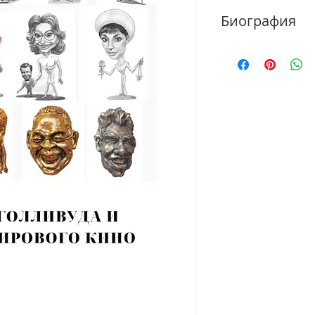
Биография
РОМАНОВ Владимир 
Образование получи
географическом Фа
университета. Худ
получил после око
Ростовском художе
Дипломную работу
Ростовских газеты
Дипломная работа 
Напряженная фигу
движения вперед 
оболочки атома си
в расщеплении ато
энергии в мирных 
вперёд символизир
энергетической пр
Романов подарил Р
исследовательском