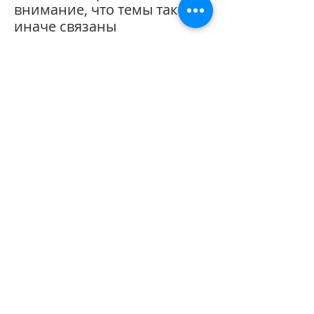
внимание, что темы так или
иначе связаны
с путешествиями,
физическими
и метафорическими,
а главное — это тексты
о любви.
О составителе сборника
"Вокруг света с любовью"
Таня Левинсон
— журналист, редактор,
эксперт по контенту, PR и личному
бренду в соцсетях. Основательница
писательской мастерской
«Асимметрия». Педагог и автор курсов.
Политика
конфиденциальности
©
2019-2025
Все права защещены