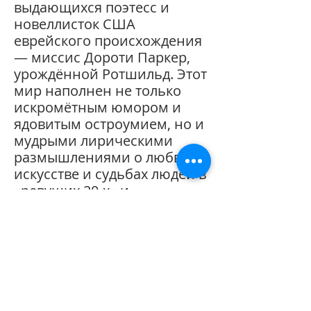
выдающихся поэтесс и
новеллисток США
еврейского происхождения
— миссис Дороти Паркер,
урождённой Ротшильд. Этот
мир наполнен не только
искромётным юмором и
ядовитым остроумием, но и
мудрыми лирическими
размышлениями о любви,
искусстве и судьбах людей в
«ревущих 20-х» и
«депрессивных 30-х».
Об авторе книги
Автором и составителем книги
переводов стихотворений Дороти
Паркер является Дембицкая Елена