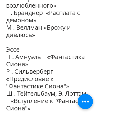
возлюбленного»
Г . Бранднер «Расплата с
демоном»
М . Веллман «Брожу и
дивлюсь»
Эссе
П . Амнуэль «Фантастика
Сиона»
Р . Сильверберг
«Предисловие к
"Фантастике Сиона"»
Ш . Тейтельбаум, Э. Лоттэм
«Вступление к "Фантастике
Сиона"»
Наука на просторах
Интернета