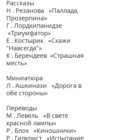
Рассказы
Н . Резанова «Паллада,
Прозерпина»
Г . Лордкипанидзе
«Триумфатор»
Е . Костырик «Скажи
"Навсегда"»
К . Берендеев «Страшная
месть»
Миниатюра
Л . Ашкинази «Дорога в
обе стороны»
Переводы
М . Левель «В свете
красной лампы»
Р . Блох «Киношники»
Р . Гилкрист «Испытание