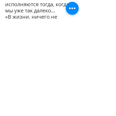
исполняются тогда, когда
мы уже так далеко…
«В жизни, ничего не
случается просто так,
никогда!» говорила, ты и
поэтому мне хочется
верить, что эта книга –
своего рода подарок
судьбы, на который ты с
улыбкой будешь смотреть с
небес, моя дорогая.
Люблю тебя и бесконечно
скучаю.
Всегда твоя,
Алина.
Тип издания