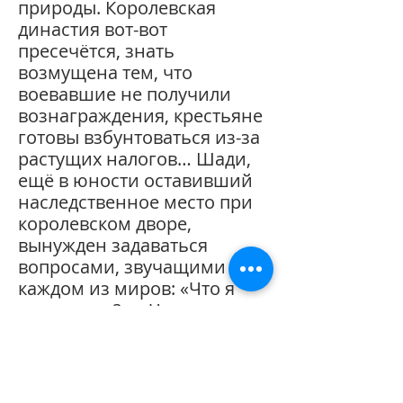
природы. Королевская
династия вот-вот
пресечётся, знать
возмущена тем, что
воевавшие не получили
вознаграждения, крестьяне
готовы взбунтоваться из-за
растущих налогов… Шади,
ещё в юности оставивший
наследственное место при
королевском дворе,
вынужден задаваться
вопросами, звучащими в
каждом из миров: «Что я
могу знать?», «Что я должен
делать?», «На что могу
надеяться?».