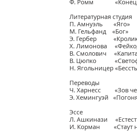
Ф. Ромм «Конец ле
Литературная студия
П. Амнуэль «Яго»
М. Гельфанд «Бог»
Э. Гербер «Кролик,
Х. Лимонова «Фейко
В. Смолович «Капит
В. Цюпко «Светоф
Н. Ягольницер «Бесст
Переводы
Ч. Харнесс «Зов че
Э. Хемингуэй «Погоня
Эссе
Л. Ашкинази «Естест
И. Корман «Ста