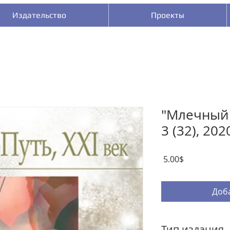
Издательство
Проекты
"Млечный П
3 (32), 202
Цена
‏5.00 ‏$
Доба
Тип издания