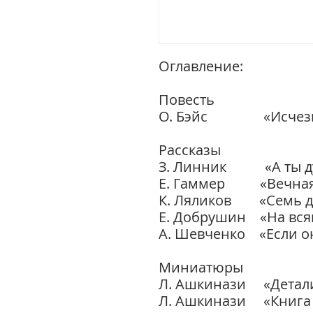
Оглавление:
Повесть
О. Бэйс «Исчезнов
Рассказы
З. Линник «А ты дум
Е. Гаммер «Вечная 
К. Ляликов «Семь дн
Е. Добрушин «На вс
А. Шевченко «Если 
Миниатюры
Л. Ашкинази «Детал
Л. Ашкинази «Кн