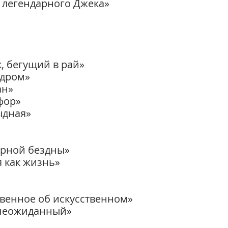
гендарного Джека»
 бегущий в рай»
дром»
ан»
ор»
ыдная»
рной бездны»
 как жизнь»
венное об искусственном»
ут неожиданный»