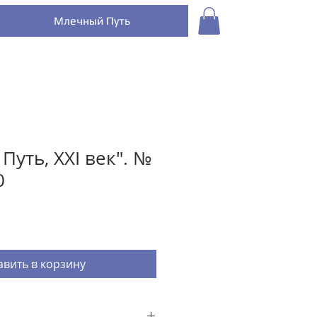
Млечный Путь
уть, XXI век". №
0
вить в корзину