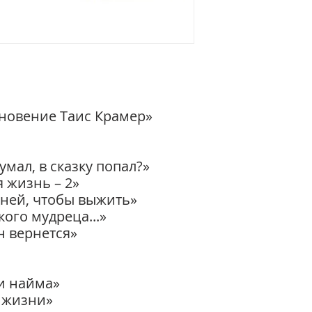
ение Таис Крамер»
ал, в сказку попал?»
жизнь – 2»
ей, чтобы выжить»
якого мудреца...»
он вернется»
и найма»
ига жизни»