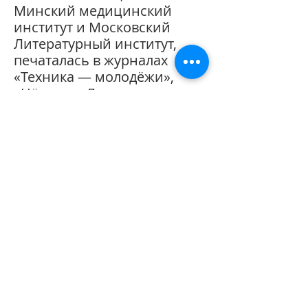
Минский медицин
ский
институт и Московский
Литературный институт,
печаталась в журналах
«Техника — молодёжи»,
«Нёман», «Летопись
интеллектуального
зодчества», «Фантакрим
Мега», а также в
многочисленных сборниках
фантастики.
Имеет пять
опубликованных
книг
Тип издания
Электронная книга