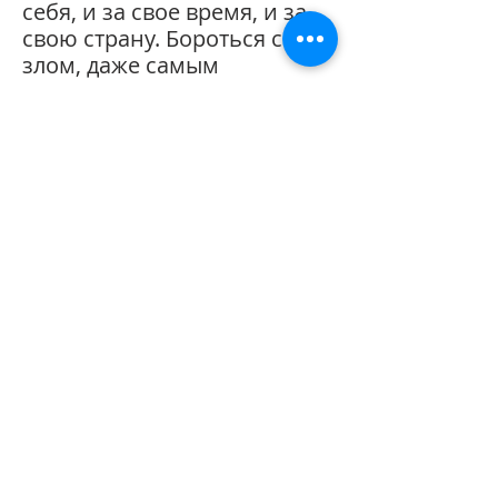
себя, и за свое время, и за
свою страну. Бороться со
злом, даже самым
непреодолимым, – не
только возможность, но и
обязанность каждого.
А еще, как ни странно, эта
книга – о любви, глубокой и
обманчивой.
Тип издания
Электронная книга
Политика
конфиденциальности