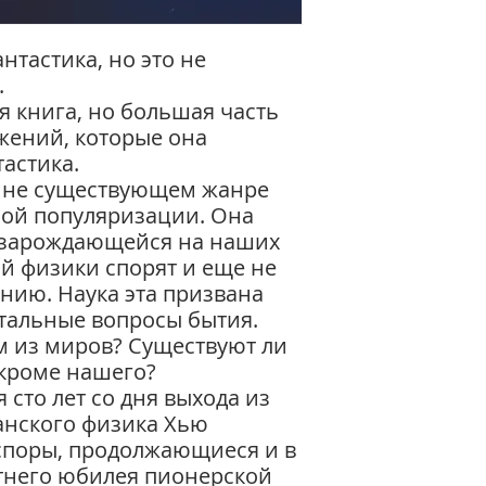
нтастика, но это не
.
я книга, но большая часть
жений, которые она
тастика.
е не существующем жанре
ной популяризации. Она
, зарождающейся на наших
рой физики спорят и еще не
ию. Наука эта призвана
тальные вопросы бытия.
 из миров? Существуют ли
кроме нашего?
 сто лет со дня выхода из
анского физика Хью
споры, продолжающиеся и в
етнего юбилея пионерской