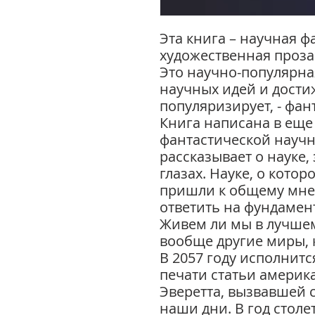
Эта книга – научная фа
художественная проза
Это научно-популярна
научных идей и дости
популяризирует, - фан
Книга написана в ещ
фантастической науч
рассказывает о науке
глазах. Науке, о кото
пришли к общему мнен
ответить на фундамен
Живем ли мы в лучшем
вообще другие миры, 
В 2057 году исполнится
печати статьи америк
Эверетта, вызвавшей 
наши дни. В год стол