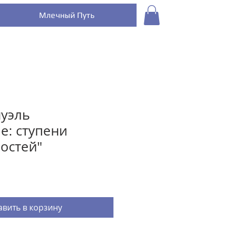
Млечный Путь
уэль
е: ступени
остей"
вить в корзину