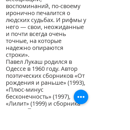
воспоминаний, по-своему
иронично печалится о
людских судьбах. И рифмы у
него — свои, неожиданные
и почти всегда очень
точные, на которые
надежно опираются
строки».
Павел Лукаш родился в
Одессе в 1960 году. Автор
поэтических сборников «От
рождения и раньше» (1993),
«Плюс-минус
бесконечность» (1997),
«Лилит» (1999) и сборника
прозы «То, что доктор
прописал» (2001).
Стихи и проза П. Лукаша