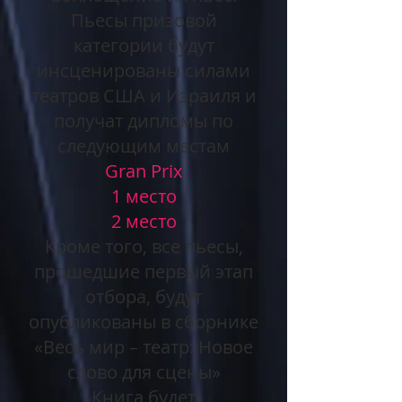
Пьесы призовой
категории будут
инсценированы силами
театров США и Израиля и
получат дипломы по
следующим местам
Gran Prix
1 место
2 место
Кроме того, все пьесы,
прошедшие первый этап
отбора, будут
опубликованы в сборнике
«Весь мир – театр: Новое
слово для сцены»
Книга будет