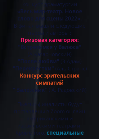
конкурс драматургии
«Весь мир-театр. Новое
слово для сцены 2022».
В финал вышли следующие
пьесы и авторы :
Призовая категория:
"Встретимся у Валюса"
(А.Казарновский)
"После любви"
(Э.Адам)
"Перекрестки"
(Аль Странс)
Конкурс зрительских
симпатий
" Заложник"
( А. Радовский)
Пьесы - финалисты будут
поставлены в Zoom онлайн
американскими и
израильскими театрами.
Кроме того,
специальные