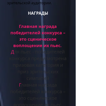
зрительской аудитории.
НАГРАДЫ
Главная награда
победителей конкурса –
это сценическое
воплощение их пьес.
Д
ля пьес - победителей
конкурса предусмотрена
призовая категория и
приз зрительских
симпатий
Г
лавная награда
победителей конкурса –
это сценическое
воплощение их пьес.