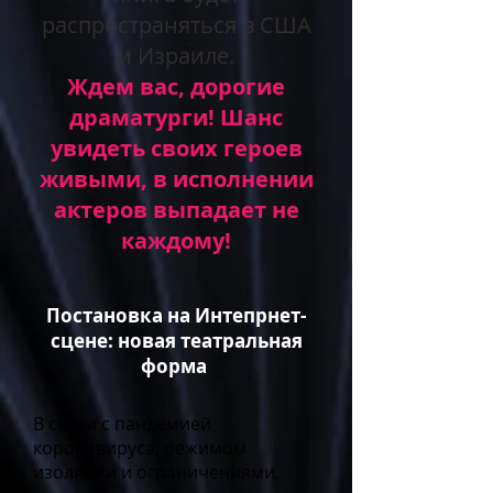
распространяться в США
и Израиле.
Ждем вас, дорогие
драматурги! Шанс
увидеть своих героев
живыми, в исполнении
актеров выпадает не
каждому!
Постановка на Интепрнет-
сцене: новая театральная
форма
В связи с пандемией
коронавируса, режимом
изоляции и ограничениями,