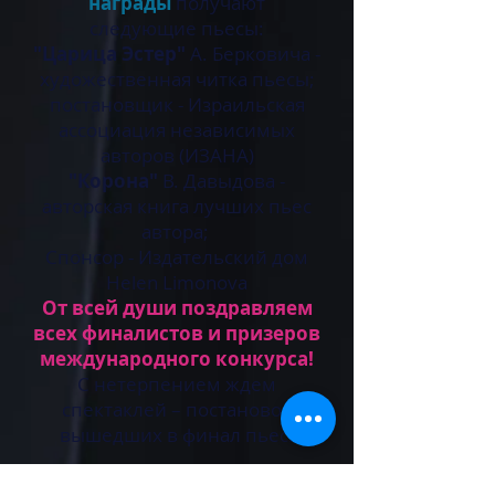
награды
получают
следующие пьесы:
"Царица Эстер"
А. Берковича -
художественная читка пьесы;
постановщик - Израильская
ассоциация независимых
авторов (ИЗАНА)
"Корона"
В. Давыдова -
авторская книга лучших пьес
автора;
Спонсор - Издательский дом
Helen Limonova
От всей души поздравляем
всех финалистов и призеров
международного конкурса!
С нетерпением ждем
спектаклей – постановок
вышедших в финал пьес.