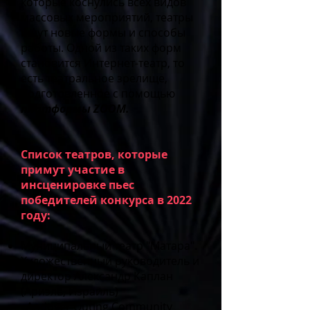
которые коснулись всех видов
массовых мероприятий, театры
ищут новые формы и способы
работы. Одной из таких форм
становится Интернет-театр, то
есть театральное зрелище,
подготовленное с помощью
платформы ZOOM.
Список театров, которые
примут участие в
инсценировке пьес
победителей конк
урса в 2022
году:
Муниципальный театр "Матара".
Художественный руководитель и
директор Александр Каплан
(Ариэль, Израиль)
«Andover Outing Community