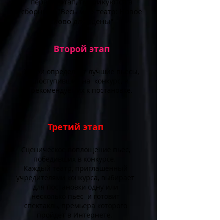
первый этап, публикуются в
сборнике "Весь мир-театр: Новое
слово для сцены"
Второй этап
Жюри определяет лучшие пьесы,
поступившие на конкурс, и
рекомендует их к постановке.
Третий этап
Сценическое воплощение пьес,
победивших в конкурсе.
Каждый театр, приглашенный
учредителями конкурса, выбирает
для постановки одну или
несколько пьес и готовит
спектакль, премьера которого
пройдёт в Интернете.