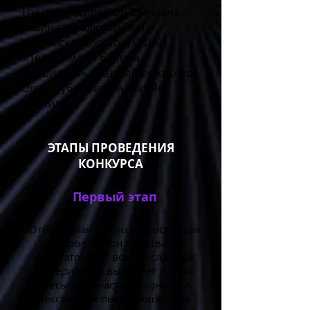
Theater». Директор Светлана
Равина, продюсер Елена
Улановская (Бостон, США)
«Театр имени барона
Ротшильда». Главный режиссер
Ольга Туберовская (Бат-Ям,
Израиль)
ЭТАПЫ ПРОВЕДЕНИЯ
КОНКУРСА
Первый этап
Отборочная комиссия, состоящая
из профессионалов театра,
рассматривает все присланные
материалы и выбирает из них
пьесы для участия в конкурсе.
Тексты всех пьес, прошедшие