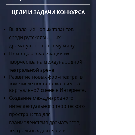
ЦЕЛИ И ЗАДАЧИ КОНКУРСА
Выявление новых талантов
среди русскоязычных
драматургов по всему миру.
Помощь в реализации их
творчества на международной
театральной арене.
Развитие новых форм театра, в
том числе постановка пьес на
виртуальной сцене в Интернете.
Создание международного
интеллектуального творческого
пространства для
взаимодействия драматургов,
театральных деятелей и