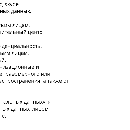
, skype.
ных данных,
тьим лицам.
вительный центр
иденциальность.
тьим лицам.
ей.
анизационные и
неправомерного или
аспространения, а также от
ональных данных», я
ных данных, лицом
ле: