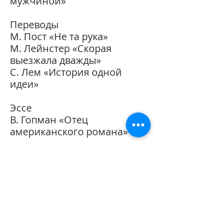
мужчиной»
Переводы
М. Пост «Не та рука»
М. Лейнстер «Скорая
выезжала дважды»
С. Лем «История одной
идеи»
Эссе
В. Гопман «Отец
американского романа»
Наука на просторах
Интернета
Ю. Лебедев «“Левенгуки” и
“ньютоны” квантового
мира»