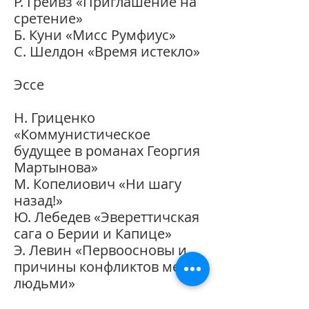
Р. Грейвз «Приглашение на
сретение»
Б. Куни «Мисс Румфиус»
С. Шелдон «Время истекло»
Эссе
Н. Гриценко
«Коммунистическое
будущее в романах Георгия
Мартынова»
М. Копелиович «Ни шагу
назад!»
Ю. Лебедев «Эвереттичская
сага о Берии и Капице»
Э. Левин «Первоосновы и
причины конфликтов между
людьми»