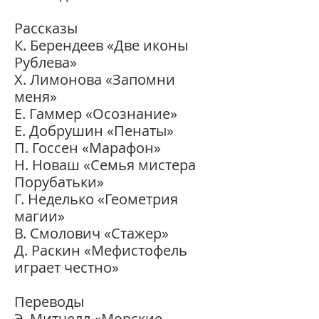
Рассказы
К. Берендеев «Две иконы
Рублева»
Х. Лимонова «Запомни
меня»
Е. Гаммер «Осознание»
Е. Добрушин «Пенаты»
П. Госсен «Марафон»
Н. Новаш «Семья мистера
Порубатьки»
Г. Неделько «Геометрия
магии»
В. Смолович «Стажер»
Д. Раскин «Мефистофель
играет честно»
Переводы
Э. Митчелл «Морские