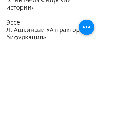
истории»
Эссе
Л. Ашкинази «Аттрактор и
бифуркация»
П. Амнуэль «Почему нет
консенсуса?»
Наука на просторах
Интернета
Ш. Давиденко «Звезды в
небе и на Земле»
Стихи
У. Оден