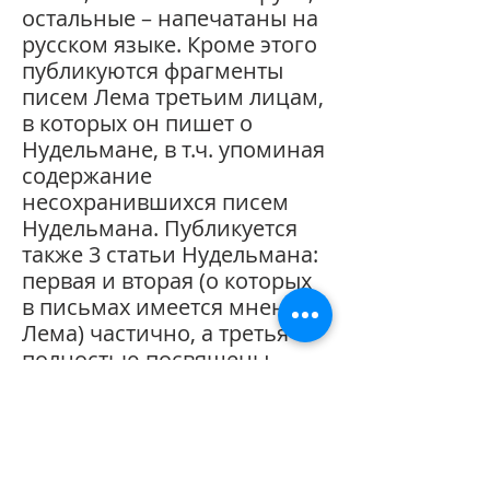
остальные – напечатаны на
русском языке. Кроме этого
публикуются фрагменты
писем Лема третьим лицам,
в которых он пишет о
Нудельмане, в т.ч. упоминая
содержание
несохранившихся писем
Нудельмана. Публикуется
также 3 статьи Нудельмана:
первая и вторая (о которых
в письмах имеется мнение
Лема) частично, а третья
полностью посвящены
творчеству Лема. Перевод с
польского языка переписки
Лема и Нудельмана
выполнил Владимир