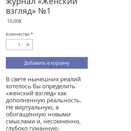
журнал «Женский
взгляд» №1
Цена
‏10.00 ‏$
Количество
*
Добавить в корзину
В свете
нынешних
реалий
хотелось бы определить
«женский
взгляд»
как
дополненную реальность.
Не
виртуальную,
а
обогащенную
новыми
смыслами
и,
несомненно,
глубоко
гуманную.