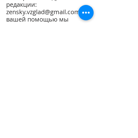
редакции:
zensky
.
vzglad
@
gmail
.
com
. С
вашей
помощью
мы
постараемся
сделать
журнал еще лучше.
Журнал
международный,
выходит
в
Израиле
на
русском
языке.
И
здается
в
электронном
и бумажном
форматах.
Электронная
версия
публикуется
и
распространяется через
платформу
издательства
limonova
.
co
.
il
.
Бумажную
версиюзаказывайте
прямо
здесь, и
после
оплаты
журнал
отправят
вам
по
почте
в любую точку мира.