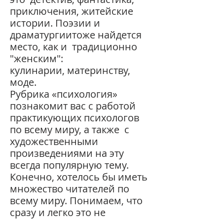
приключения, житейские
истории.
Поэзии
и
драматургиитоже
найдется
место, как и
традиционно
"женским":
кулинарии,
материнству,
моде.
Рубрика
«психология»
познакомит
вас
с работой
практикую
щих
психологов
по
всему
миру, а также с
художественными
произведениями на эту
всегда популярную тему.
Конечно,
хотелось
бы
иметь
множество
читателей
по
всему
миру.
П
онимаем,
что
сразу
и
легко
это
не