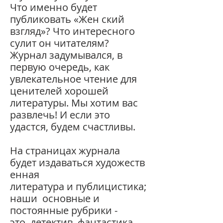
Что
именно
будет
публиковать
«Жен ский
взгляд»?
Что
интересного
сулит он читателям?
Журнал
задумывался,
в
первую
очередь,
как
увлекательное
чтение для
ценителей
хорошей
литературы.
Мы
хотим
вас
раз
влечь!
И если
это
удастся, будем счастливы.
На страницах журнала
будет издаваться
художеств
енная
литература
и
публицистика;
наши основные и
постоянные рубрики -
это
детектив, фантастика,