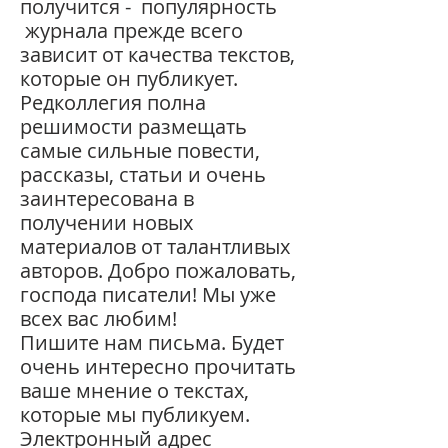
получится - п
опулярность
журнала
прежде
всего
зависит от качества
текстов,
которые
он
публикует.
Редколлегия
полна
решимости
размещать
самые
сильные
повести,
рассказы,
статьи
и
очень
заин
тересована в
получении
новых
материалов от талантливых
авто
ров.
Добро
пожаловать,
господа
писатели!
Мы
уже
всех
вас
любим!
Пишите
нам
письма. Б
удет
очень
интересно
прочитать
ваше
мнение о текстах,
которые мы
публикуем.
Электронный
адрес