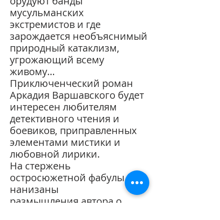
орудуют банды
мусульманских
экстремистов и где
зарождается необъяснимый
природный катаклизм,
угрожающий всему
живому…
Приключенческий роман
Аркадия Варшавского будет
интересен любителям
детективного чтения и
боевиков, приправленных
элементами мистики и
любовной лирики.
На стержень
остросюжетной фабулы
нанизаны
размышления автора о
судьбе человечества.