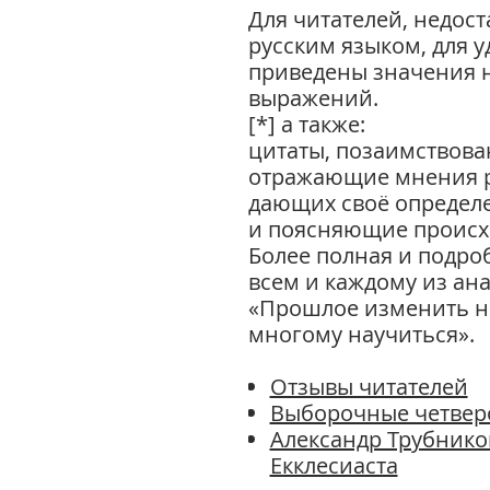
Для читателей, недос
русским языком, для 
приведены значения н
выражений.
[*] а также:
цитаты, позаимствова
отражающие мнения р
дающих своё определ
и поясняющие происх
Более полная и подро
всем и каждому из ан
«Прошлое изменить не
многому научиться».
Отзывы читателей
Выборочные четвер
Александр Трубнико
Екклесиаста