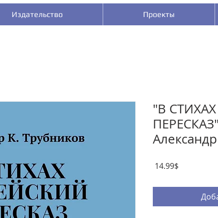
Издательство
Проекты
"В СТИХА
ПЕРЕСКАЗ" 
Александр
Цена
‏14.99 ‏$
Доба