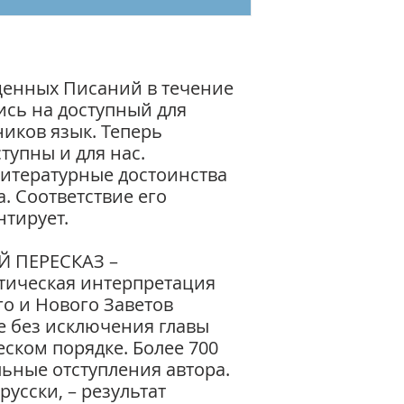
17 Книга ИОВА
18 Книга ПСАЛТИ
19 Книга ПРИТЧ
20 Книга ЕККЛЕС
ПРОПОВЕДНИКА
енных Писаний в течение
21 Книга ПЕСНИ
ись на доступный для
22 Книга пророк
иков язык. Теперь
23 Книги пророк
тупны и для нас.
ПЛАЧ ИЕРЕМИИ
итературные достоинства
24 Книга пророк
. Соответствие его
25 Книга пророк
нтирует.
26 Книги пророк
27 Книги пророк
28 Книги пророко
Й ПЕРЕСКАЗ –
АВВАКУМА, СОФОН
этическая интерпретация
29 Книга пророк
го и Нового Заветов
30 Книга пророк
е без исключения главы
Эпилог, О стихотв
ском порядке. Более 700
31 Авторское О 
ьные отступления автора.
------
39
русски, – результат