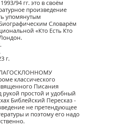
1993/94 гг. это в своём
КНИГИ НОВОГО З
ратурное произведение
32 Пролог, ОТ М
ть упомянутым
святое благовеств
Биографическим Словарём
33 ОТ МАРКА
циональной «Кто Есть Кто
святое благовеств
Лондон.
34 ОТ 
святое благовеств
.
35 ОТ ИО
.
святое благовеств
3 г.
36 ДЕЯНИЯ святых
37 Соборные посл
БЛАГОСКЛОННОМУ
1-ое ПЕТРА, 2-ое П
роме классического
38 Соборные посл
 Священного Писания
2-ое ИОАННА, 3-т
Послания апостола
д рукой простой и удобный
39 Послание К Р
хах Библейский Пересказ -
40 Послание 1-о
зведение не претендующее
41 Послания 2-о
тературы и поэтому его надо
К ГАЛАТАМ
ственно.
42 Послания К Е
К ФИЛИППИЙЦАМ,