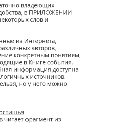
таточно владеющих
1-ое К ФЕССАЛО
43 Послания 2-о
удобства, в ПРИЛОЖЕНИИ
1 К ТИМОФЕЮ, 2-
екоторых слов и
44 Послания К Т
К ЕВРЕЯМ
45 ОТКРОВЕНИЕ И
нные из Интернета,
Эпилог, авторское
азличных авторов,
в прозе, Стих, Акро
ение конкретным понятиям,
Английский перево
------
одящие в Книге события.
27
бная информация доступна
алогичных источников.
льзя, но у него можно
остишья
в читает фрагмент из