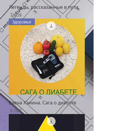
Легенды, рассказанные в пути
Цена
‏7.00 ‏$
Здоровье
Елена Ханина. Сага о диабете
Цена
‏8.00 ‏$