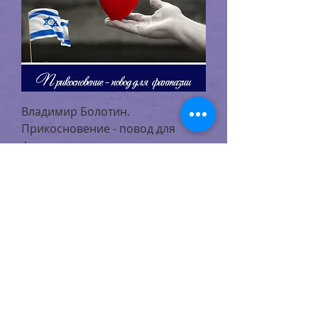
Владимир Болотин.
Прикосновение - повод для
фантазии
Цена
‏0.00 ‏$
Новому репатрианту